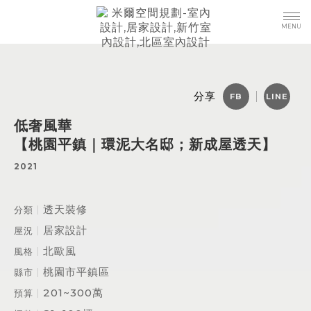
分享
低奢風華
【桃園平鎮｜環泥大名邸；新成屋透天】
2021
透天裝修
分類
居家設計
屋況
北歐風
風格
桃園市平鎮區
縣市
201~300萬
預算