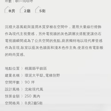
81~100坪
坪數
8房
2廳
5衛
沉穩大器風範與溫潤木質穿梭在空間中，運用大量線行燈飾
作為現代主視覺感，另外電視牆的灰色調層次搭配更讓仿石
電視牆瞬間成為了公共空間的焦點,廚房獨特地以現代摩登感
作為呈現,臥室以藍灰色牆面和淺木色作主角,使居住有電影般
的時尚質感。
地點位置 〉桃園縣平鎮區
建案名稱 〉環泥大平邸_電梯別野
空間坪數 〉90 坪
設計風格 〉北歐現代風
預算金額 〉250 萬內
空間格局 〉8房2廳5衛