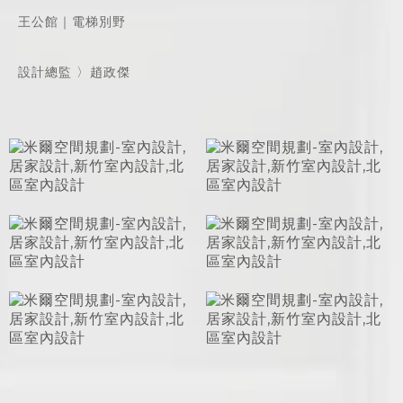
王公館｜電梯別野
設計總監 〉趙政傑